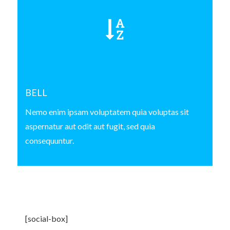
BELL
Nemo enim ipsam voluptatem quia voluptas sit
aspernatur aut odit aut fugit, sed quia
consequuntur.
[social-box]