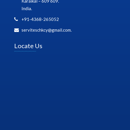
Karaikal – 609 609.
India.
+91-4368-265052
serviteschkcy@gmail.com.
Locate Us