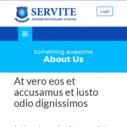
Skip
lose
to
Login
nu
content
Something awesome
About Us
At vero eos et
accusamus et iusto
odio dignissimos